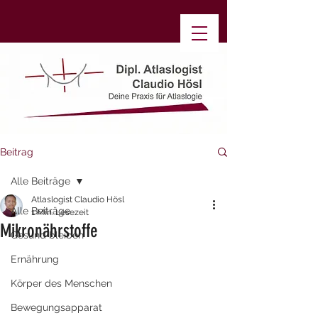
Beitrag
Alle Beiträge
Atlaslogist Claudio Hösl
Alle Beiträge
1 Min. Lesezeit
Mikronährstoffe
Gesund bleiben
Ernährung
Körper des Menschen
Bewegungsapparat