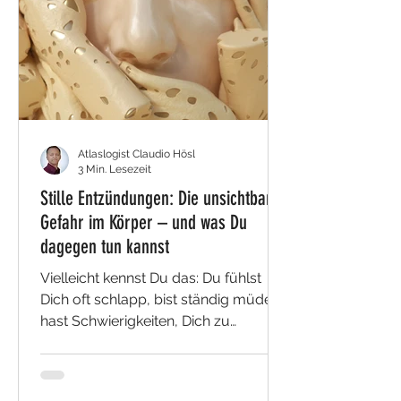
Atlaslogist Claudio Hösl
3 Min. Lesezeit
Stille Entzündungen: Die unsichtbare
Gefahr im Körper – und was Du
dagegen tun kannst
Vielleicht kennst Du das: Du fühlst
Dich oft schlapp, bist ständig müde,
hast Schwierigkeiten, Dich zu
konzentrieren (der sogenannte „Brain
Fog“ oder Gehirnnebel) und kommst
morgens nur schwer in Gang. Dein