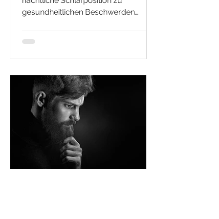
nächtliche Schlafposition zu
gesundheitlichen Beschwerden
führen kann – oft auch zu
Zahnschmerzen.
Atlaslogist Claudio Hösl
4 Min. Lesezeit