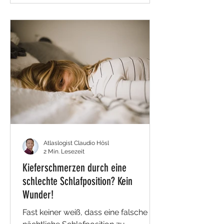
Arzt macht ein normales Blutbild,
aber alle Werte sind in Ordnung. Alles
scheint gesund zu sein – und doch
fühlst Du Dich nicht so. Oft steckt
hinter diesen unklaren Beschwerden
eine „stille Entzündung“ (von
Medizinern auch „Silent Inflammation“
oder „subklinische Entzündu
Atlaslogist Claudio Hösl
2 Min. Lesezeit
Kieferschmerzen durch eine
schlechte Schlafposition? Kein
Wunder!
Fast keiner weiß, dass eine falsche