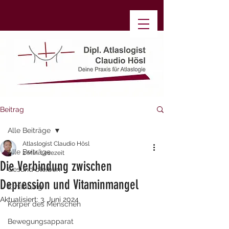
Beitrag
Alle Beiträge
Atlaslogist Claudio Hösl
Alle Beiträge
2 Min. Lesezeit
Die Verbindung zwischen
Gesund bleiben
Depression und Vitaminmangel
Ernährung
Aktualisiert:
3. Juni 2024
Körper des Menschen
Bewegungsapparat