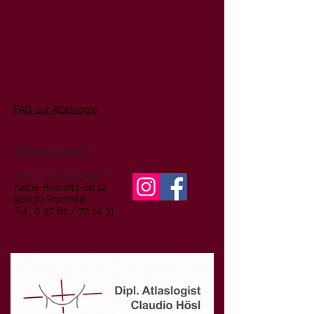
FAQ zur Atlaslogie
Behandlungsort:
Praxis für Atlaslogie
Käthe-Kollwitz-Str.12
98630 Römhild
Tel.: 0 97 61 / 72 14 31