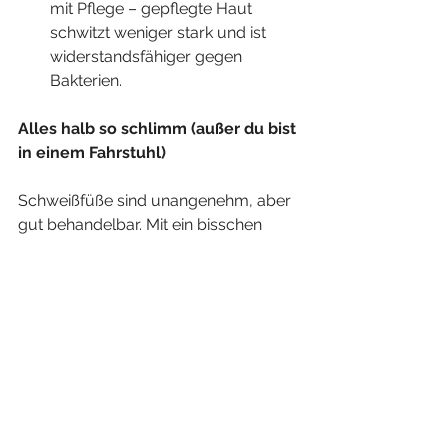
mit Pflege – gepflegte Haut 
schwitzt weniger stark und ist 
widerstandsfähiger gegen 
Bakterien.
Alles halb so schlimm (außer du bist 
in einem Fahrstuhl)
Schweißfüße sind unangenehm, aber 
gut behandelbar. Mit ein bisschen 
Hygiene, den richtigen Materialien, 
gezielten Tipps gegen Schweißfüße 
und einer Prise Humor kannst du das 
Problem in den Griff bekommen. Und 
mal ehrlich: Wer braucht schon 
Designerparfüm, wenn man auch mit 
"Eau de Sneaker" Eindruck machen 
kann?
In diesem Sinne: Frische Füße für alle 