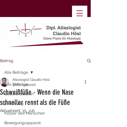
Beitrag
Alle Beiträge
Atlaslogist Claudio Hösl
Alle Beiträge
3 Min. Lesezeit
Schweißfüße - Wenn die Nase
Gesund bleiben
schneller rennt als die Füße
Ernährung
Aktualisiert:
15. Juli
Körper des Menschen
Bewegungsapparat