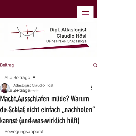
Beitrag
Alle Beiträge
Atlaslogist Claudio Hösl
Alle Beiträge
4 Min. Lesezeit
Macht Ausschlafen müde? Warum
Gesund bleiben
du Schlaf nicht einfach „nachholen“
Ernährung
kannst (und was wirklich hilft)
Körper des Menschen
Bewegungsapparat