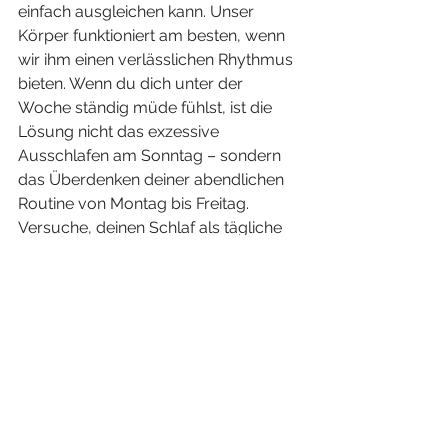
einfach ausgleichen kann. Unser 
Körper funktioniert am besten, wenn 
wir ihm einen verlässlichen Rhythmus 
bieten. Wenn du dich unter der 
Woche ständig müde fühlst, ist die 
Lösung nicht das exzessive 
Ausschlafen am Sonntag – sondern 
das Überdenken deiner abendlichen 
Routine von Montag bis Freitag.
Versuche, deinen Schlaf als tägliche 
Priorität zu sehen, nicht als 
Wochenend-Luxusprojekt. Dein 
Körper (und dein Montagmorgen-Ich) 
wird es dir danken!
Jetzt bist du gefragt!
Wie hältst du es am Wochenende? 
Bist du der Typ „Ausschläfer bis zum 
Mittagessen“ oder stehst du auch 