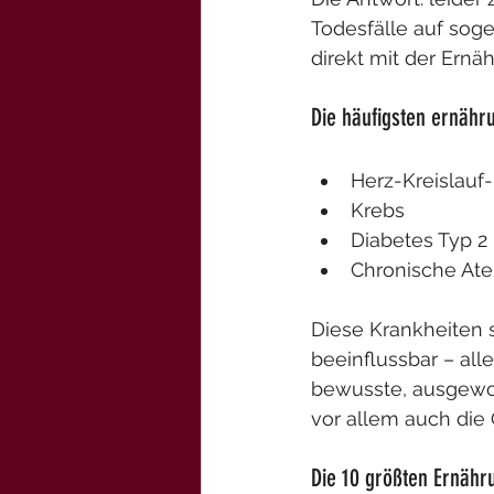
Todesfälle auf sog
direkt mit der Ernä
Die häufigsten ernähr
Herz-Kreislauf
Krebs
Diabetes Typ 2
Chronische A
Diese Krankheiten 
beeinflussbar – all
bewusste, ausgewog
vor allem auch die 
Die 10 größten Ernähr