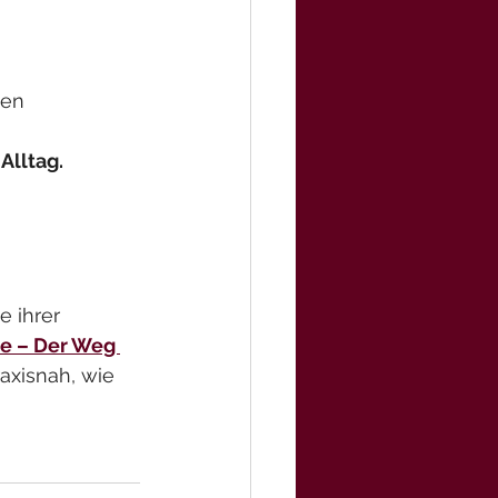
nen
Alltag.
 ihrer 
ie – Der Weg 
raxisnah, wie 