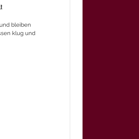
t
und bleiben 
essen klug und 