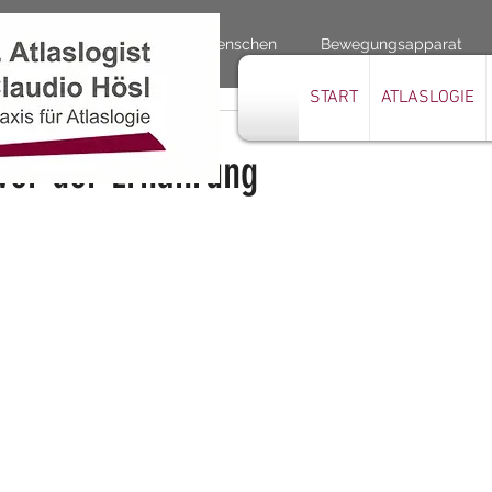
Ernährung
Körper des Menschen
Bewegungsapparat
START
ATLASLOGIE
o Hösl
2 Min. Lesezeit
wer der Ernährung