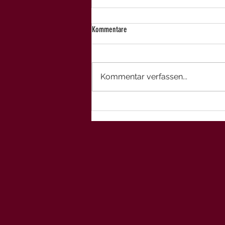
Kommentare
Kommentar verfassen...
OPC – Das Kraftpaket der Natur:
Wirkungsweise, Vorteile und
Praxisbeispiele