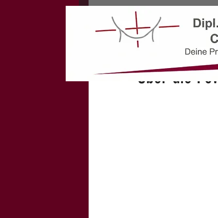
Alle Beiträge
Gesund bleiben
Atlaslogist Claudi
Blogbeitrag mit Podcast
Über die Po